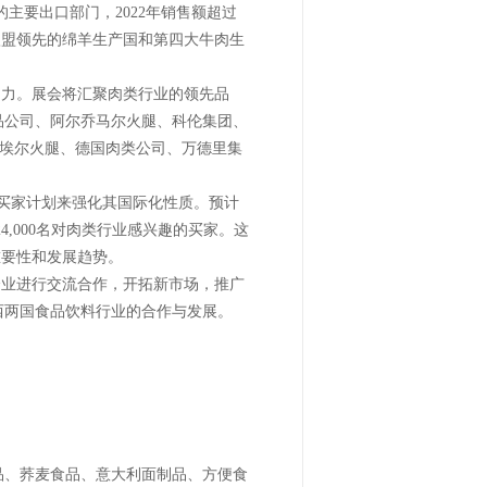
的主要出口部门，2022年销售额超过
是欧盟领先的绵羊生产国和第四大牛肉生
驱动力。展会将汇聚肉类行业的领先品
品公司、阿尔乔马尔火腿、科伦集团、
、特鲁埃尔火腿、德国肉类公司、万德里集
己的特邀买家计划来强化其国际化性质。预计
约24,000名对肉类行业感兴趣的买家。这
的重要性和发展趋势。
家的企业进行交流合作，开拓新市场，推广
西两国食品饮料行业的合作与发展。
品、荞麦食品、意大利面制品、方便食