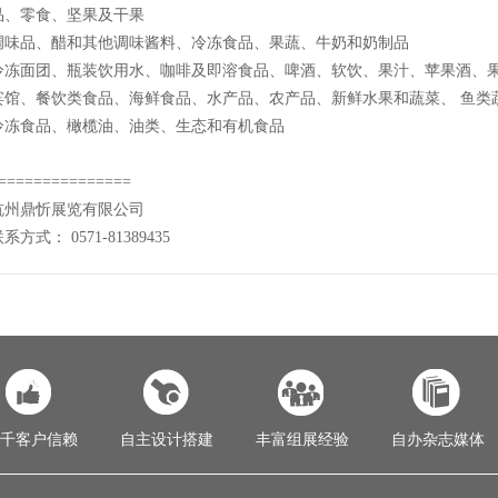
品、零食、坚果及干果
调味品、醋和其他调味酱料、冷冻食品、果蔬、牛奶和奶制品
冷冻面团、瓶装饮用水、咖啡及即溶食品、啤酒、软饮、果汁、苹果酒、
宾馆、餐饮类食品、海鲜食品、水产品、农产品、新鲜水果和蔬菜、 鱼类
冷冻食品、橄榄油、油类、生态和有机食品
===============
杭州鼎忻展览有限公司
系方式： 0571-81389435
千客户信赖
自主设计搭建
丰富组展经验
自办杂志媒体