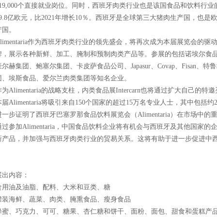
119,000个直接就业岗位。同时，西班牙肉类行业也是该国食品和饮料行业
99.8亿欧元，比2021年增长10％。西班牙是全球第三大猪肉生产国，也
产国。
Alimentaria作为西班牙肉类行业的领先盛会，将再次成为本届展览会的
牌，展示各种新鲜、加工、腌制和预制肉类产品等。参展的包括诺埃尔食
豪尔赫集团、鲍塞尔集团、卡皮萨食品公司、Japasur、Covap、Fisan
团、埃斯食品、爱尔兰肉类集团等知名企业。
作为Alimentaria的战略支柱，内类食品展Intercarn也将通过扩大自
本届Alimentaria将吸引来自150个国家的超过15万名专业人士，其中包括
进一步证明了西班牙巴塞罗那食品饮料展览会（Alimentaria）在市场中
通过参加Alimentaria，中国食品饮料企业将有机会与西班牙及其他国
新产品，并加强与西班牙肉类行业的贸易关系。这将有助于进一步促进中
展出内容：
食用油及油脂、配料、大米和豆类、糖
罐装海鲜、蔬菜、肉类、腌熏食品、瘦身食品
蜂蜜、巧克力、可可、糖果、杏仁糖和饼干、面粉、面包、甜食和蛋糕产